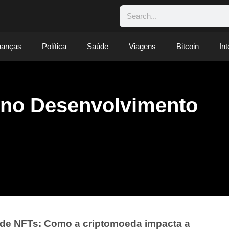
nanças
Política
Saúde
Viagens
Bitcoin
Int
n no Desenvolvimento
o de NFTs: Como a criptomoeda impacta a